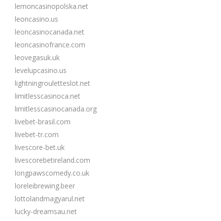
lemoncasinopolska.net
leoncasino.us
leoncasinocanada.net
leoncasinofrance.com
leovegasuk.uk
levelupcasino.us
lightningrouletteslot.net
limitlesscasinoca.net
limitlesscasinocanada.org
livebet-brasil.com
livebet-tr.com
livescore-bet.uk
livescorebetireland.com
longpawscomedy.co.uk
loreleibrewing.beer
lottolandmagyarul.net
lucky-dreamsau.net