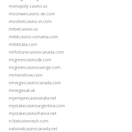
monopoly-casino.us
moonwincasino-de.com
mostbetcasino-in.com
mrbetcasino.us
mrbitcasino-romania.com
mrbititalia.com
mrfortunecasinocanada.com
mrgreencasinodk.com
mrgreencasinosverige.com
mrmenshow.com
mrvegascasinocanada.com
mrvegasuk.uk
myempirecasinoitalia.net
mystakecasinoargentina.com
mystakecasinofrance.net
n1betosterreich.com
nationalcasinocanada.net