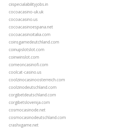
ciispecialabilityjobs.in
cocoacasino-uk.uk
cocoacasino.us
cocoacasinoespana.net
cocoacasinoitalia.com
coinsgamedeutchland.com
coinupslotslot.com
coinwinslot.com
comeoncasinofi.com
coolcat-casino.us
coolzinocasinoosterreich.com
coolzinodeutschland.com
corgibetdeutschland.com
corgibetslovenija.com
cosmocasinode.net
cosmocasinodeutschland.com
crashxgame.net