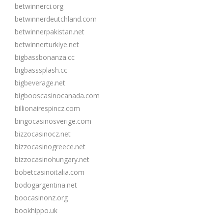
betwinnerci.org
betwinnerdeutchland.com
betwinnerpakistan.net
betwinnerturkiye.net
bigbassbonanza.cc
bigbasssplash.cc
bigbeverage.net
bigbooscasinocanada.com
billionairespincz.com
bingocasinosverige.com
bizzocasinocz.net
bizzocasinogreece.net
bizzocasinohungary.net
bobetcasinoitalia.com
bodogargentina.net
boocasinonz.org
bookhippo.uk