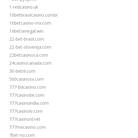
1-redcasino.uk
10betbrasilcasino.combr
10betcasino-mx.com
1xbetsenegal.win
22-bet-brasil.com
22-bet-slovenija.com
22betcasinoca.com
24casinocanada.com
30-betnl.com
500casinosv.com
777-bdcasino.com
777casinobe.com
777casinoindia.com
777casinolv.com
777casinonl.net
777mxcasino.com
7bet-no.com