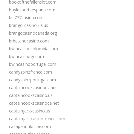
bookofthefallenslot.com
boylesportsespana.com
br-777casino.com
brango-casino-us.us
brangocasinocanada.org
brbetanocasino.com
bwincasinocolombia.com
bwincasinogr.com
bwincasinoportugal.com
candyspinzfrance.com
candyspinzportugal.com
captaincookcasinonz.net
captaincookscasino.us
captaincookscasinoca.net
captainjack-casino.us
captainjackcasinofrance.com
casapariurilor-be.com