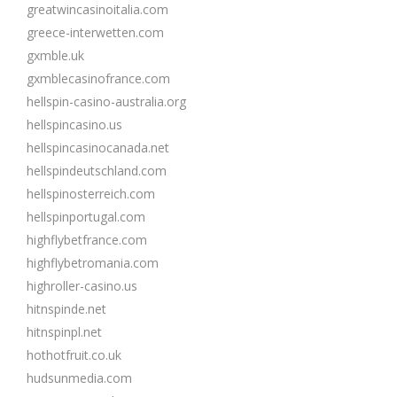
greatwincasinoitalia.com
greece-interwetten.com
gxmble.uk
gxmblecasinofrance.com
hellspin-casino-australia.org
hellspincasino.us
hellspincasinocanada.net
hellspindeutschland.com
hellspinosterreich.com
hellspinportugal.com
highflybetfrance.com
highflybetromania.com
highroller-casino.us
hitnspinde.net
hitnspinpl.net
hothotfruit.co.uk
hudsunmedia.com