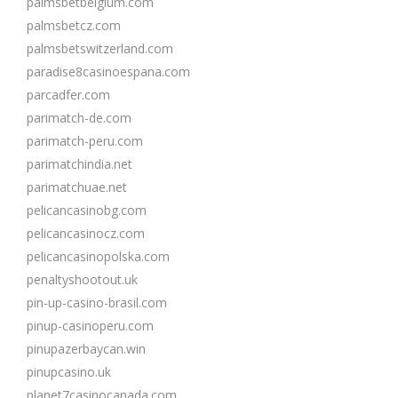
palmsbetbelgium.com
palmsbetcz.com
palmsbetswitzerland.com
paradise8casinoespana.com
parcadfer.com
parimatch-de.com
parimatch-peru.com
parimatchindia.net
parimatchuae.net
pelicancasinobg.com
pelicancasinocz.com
pelicancasinopolska.com
penaltyshootout.uk
pin-up-casino-brasil.com
pinup-casinoperu.com
pinupazerbaycan.win
pinupcasino.uk
planet7casinocanada.com