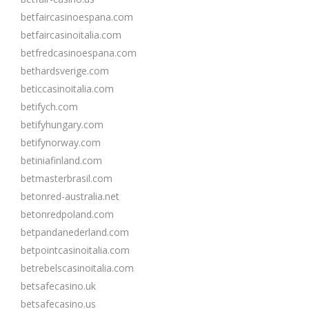
betfaircasinoespana.com
betfaircasinoitalia.com
betfredcasinoespana.com
bethardsverige.com
beticcasinoitalia.com
betifych.com
betifyhungary.com
betifynorway.com
betiniafinland.com
betmasterbrasil.com
betonred-australia.net
betonredpoland.com
betpandanederland.com
betpointcasinoitalia.com
betrebelscasinoitalia.com
betsafecasino.uk
betsafecasino.us