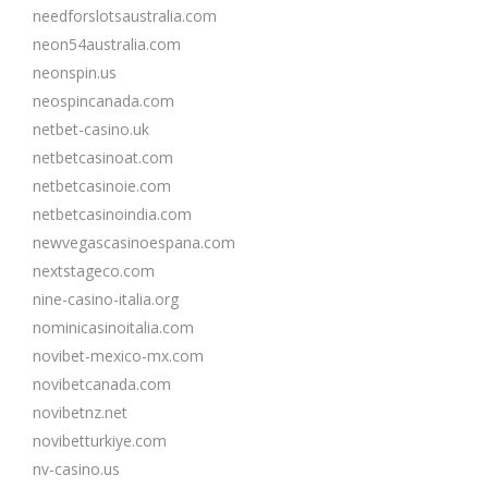
needforslotsaustralia.com
neon54australia.com
neonspin.us
neospincanada.com
netbet-casino.uk
netbetcasinoat.com
netbetcasinoie.com
netbetcasinoindia.com
newvegascasinoespana.com
nextstageco.com
nine-casino-italia.org
nominicasinoitalia.com
novibet-mexico-mx.com
novibetcanada.com
novibetnz.net
novibetturkiye.com
nv-casino.us