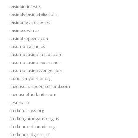
casinoinfinity.us
casinolycasinoitalia.com
casinomachance.net
casinoozwin.us
casinotropeznz.com
casumo-casino.us
casumocasinocanada.com
casumocasinoespana.net
casumocasinosverige.com
catholicmyanmar.org
cazeuscasinodeutschland.com
cazeusnetherlands.com
cesonia.io
chicken-cross.org
chickengamegambling.us
chickenroadcanada.org
chickenroadgame.cc