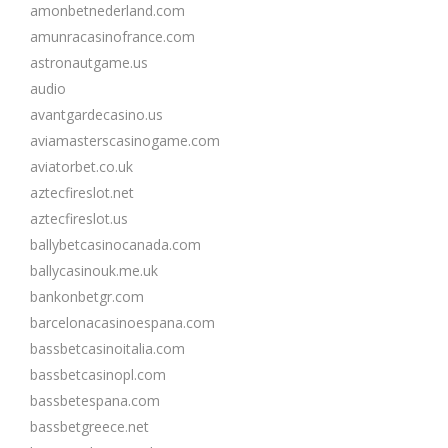
amonbetnederland.com
amunracasinofrance.com
astronautgame.us
audio
avantgardecasino.us
aviamasterscasinogame.com
aviatorbet.co.uk
aztecfireslot.net
aztecfireslot.us
ballybetcasinocanada.com
ballycasinouk.me.uk
bankonbetgr.com
barcelonacasinoespana.com
bassbetcasinoitalia.com
bassbetcasinopl.com
bassbetespana.com
bassbetgreece.net