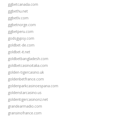
ggbetcanada.com
ggbethu.net
ggbetlv.com
ggbetnorge.com
ggbetperu.com
godsgypsy.com
goldbet-de.com
goldbet-it.net
goldbetbangladesh.com
goldbetcasinoitalia.com
golden-tigercasino.uk
goldenbetfrance.com
goldenparkcasinoespana.com
goldenstarcasino.us
goldentigercasinonz.net
grandearmadio.com
gransinofrance.com