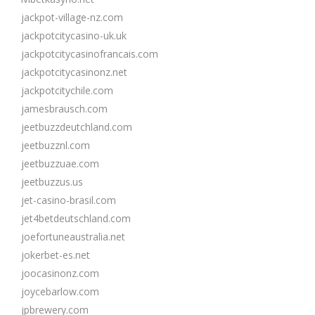
jackpot-village-nz.com
jackpotcitycasino-uk.uk
jackpotcitycasinofrancais.com
jackpotcitycasinonz.net
jackpotcitychile.com
jamesbrausch.com
jeetbuzzdeutchland.com
jeetbuzznl.com
jeetbuzzuae.com
jeetbuzzus.us
jet-casino-brasil.com
jet4betdeutschland.com
joefortuneaustralia.net
jokerbet-es.net
joocasinonz.com
joycebarlow.com
jpbrewery.com