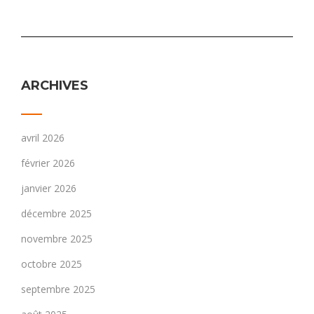
ARCHIVES
avril 2026
février 2026
janvier 2026
décembre 2025
novembre 2025
octobre 2025
septembre 2025