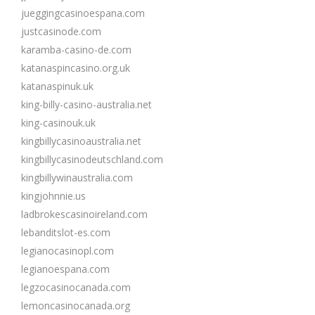
jueggingcasinoespana.com
justcasinode.com
karamba-casino-de.com
katanaspincasino.org.uk
katanaspinuk.uk
king-billy-casino-australia.net
king-casinouk.uk
kingbillycasinoaustralia.net
kingbillycasinodeutschland.com
kingbillywinaustralia.com
kingjohnnie.us
ladbrokescasinoireland.com
lebanditslot-es.com
legianocasinopl.com
legianoespana.com
legzocasinocanada.com
lemoncasinocanada.org