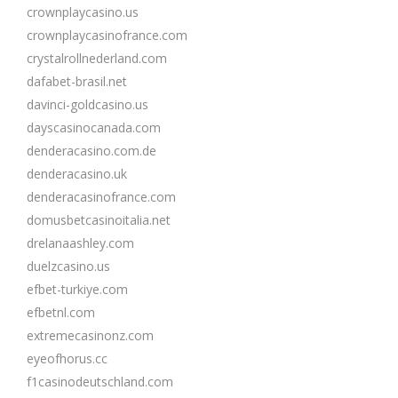
crownplaycasino.us
crownplaycasinofrance.com
crystalrollnederland.com
dafabet-brasil.net
davinci-goldcasino.us
dayscasinocanada.com
denderacasino.com.de
denderacasino.uk
denderacasinofrance.com
domusbetcasinoitalia.net
drelanaashley.com
duelzcasino.us
efbet-turkiye.com
efbetnl.com
extremecasinonz.com
eyeofhorus.cc
f1casinodeutschland.com