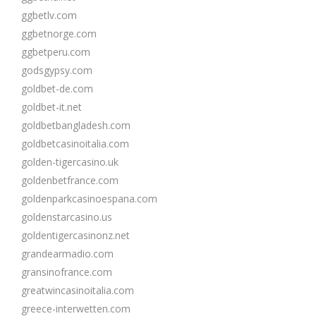
ggbetlv.com
ggbetnorge.com
ggbetperu.com
godsgypsy.com
goldbet-de.com
goldbet-it.net
goldbetbangladesh.com
goldbetcasinoitalia.com
golden-tigercasino.uk
goldenbetfrance.com
goldenparkcasinoespana.com
goldenstarcasino.us
goldentigercasinonz.net
grandearmadio.com
gransinofrance.com
greatwincasinoitalia.com
greece-interwetten.com