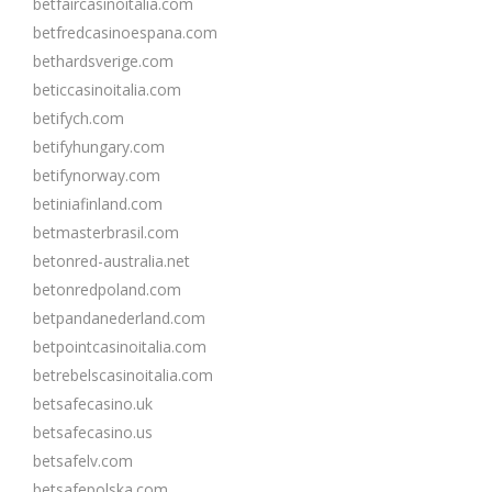
betfaircasinoitalia.com
betfredcasinoespana.com
bethardsverige.com
beticcasinoitalia.com
betifych.com
betifyhungary.com
betifynorway.com
betiniafinland.com
betmasterbrasil.com
betonred-australia.net
betonredpoland.com
betpandanederland.com
betpointcasinoitalia.com
betrebelscasinoitalia.com
betsafecasino.uk
betsafecasino.us
betsafelv.com
betsafepolska.com