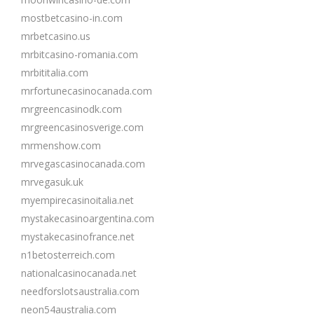
mostbetcasino-in.com
mrbetcasino.us
mrbitcasino-romania.com
mrbititalia.com
mrfortunecasinocanada.com
mrgreencasinodk.com
mrgreencasinosverige.com
mrmenshow.com
mrvegascasinocanada.com
mrvegasuk.uk
myempirecasinoitalia.net
mystakecasinoargentina.com
mystakecasinofrance.net
n1betosterreich.com
nationalcasinocanada.net
needforslotsaustralia.com
neon54australia.com