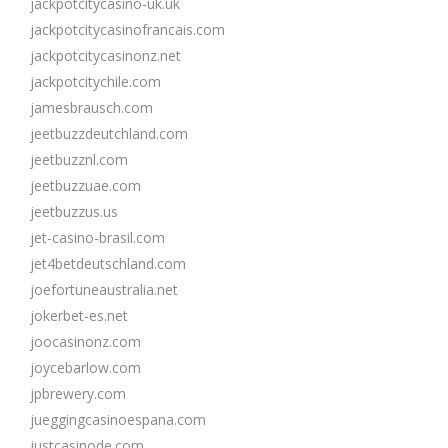
jackpotcitycasino-uk.uk
jackpotcitycasinofrancais.com
jackpotcitycasinonz.net
jackpotcitychile.com
jamesbrausch.com
jeetbuzzdeutchland.com
jeetbuzznl.com
jeetbuzzuae.com
jeetbuzzus.us
jet-casino-brasil.com
jet4betdeutschland.com
joefortuneaustralia.net
jokerbet-es.net
joocasinonz.com
joycebarlow.com
jpbrewery.com
jueggingcasinoespana.com
justcasinode.com