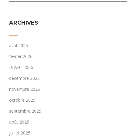
ARCHIVES
avril 2026
février 2026
janvier 2026
décembre 2025
novembre 2025
octobre 2025
septembre 2025
août 2025
juillet 2025