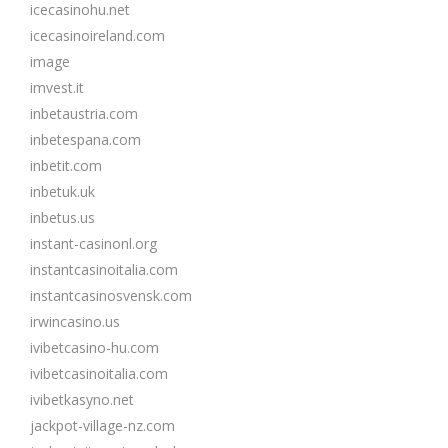
icecasinohu.net
icecasinoireland.com
image
imvest.it
inbetaustria.com
inbetespana.com
inbetit.com
inbetuk.uk
inbetus.us
instant-casinonl.org
instantcasinoitalia.com
instantcasinosvensk.com
irwincasino.us
ivibetcasino-hu.com
ivibetcasinoitalia.com
ivibetkasyno.net
jackpot-village-nz.com