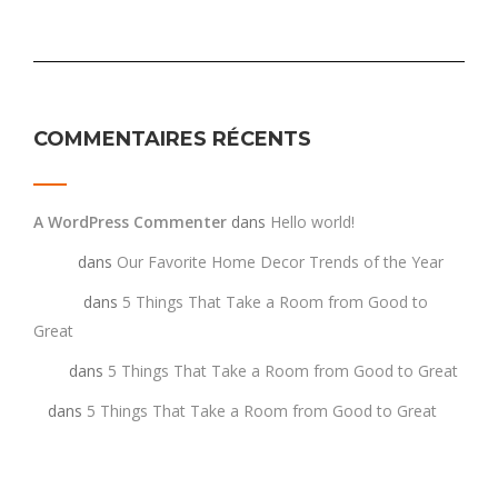
COMMENTAIRES RÉCENTS
A WordPress Commenter
dans
Hello world!
testt
dans
Our Favorite Home Decor Trends of the Year
fghgf
dans
5 Things That Take a Room from Good to
Great
jkljk
dans
5 Things That Take a Room from Good to Great
h
dans
5 Things That Take a Room from Good to Great