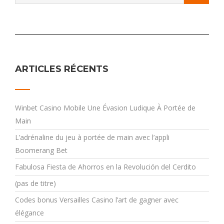
ARTICLES RÉCENTS
Winbet Casino Mobile Une Évasion Ludique À Portée de
Main
L’adrénaline du jeu à portée de main avec l’appli
Boomerang Bet
Fabulosa Fiesta de Ahorros en la Revolución del Cerdito
(pas de titre)
Codes bonus Versailles Casino l’art de gagner avec
élégance