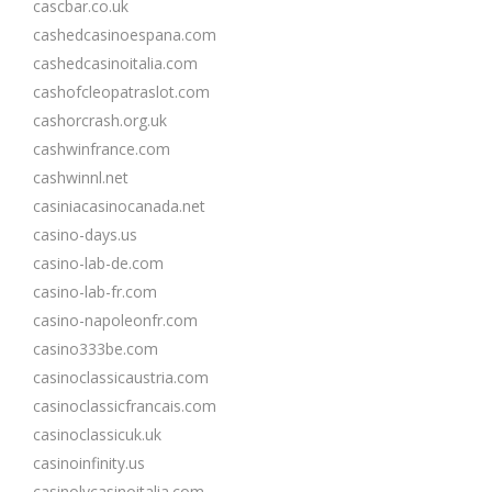
cascbar.co.uk
cashedcasinoespana.com
cashedcasinoitalia.com
cashofcleopatraslot.com
cashorcrash.org.uk
cashwinfrance.com
cashwinnl.net
casiniacasinocanada.net
casino-days.us
casino-lab-de.com
casino-lab-fr.com
casino-napoleonfr.com
casino333be.com
casinoclassicaustria.com
casinoclassicfrancais.com
casinoclassicuk.uk
casinoinfinity.us
casinolycasinoitalia.com