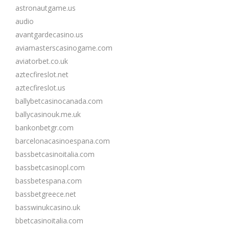
astronautgame.us
audio
avantgardecasino.us
aviamasterscasinogame.com
aviatorbet.co.uk
aztecfireslot.net
aztecfireslot.us
ballybetcasinocanada.com
ballycasinouk.me.uk
bankonbetgr.com
barcelonacasinoespana.com
bassbetcasinoitalia.com
bassbetcasinopl.com
bassbetespana.com
bassbetgreece.net
basswinukcasino.uk
bbetcasinoitalia.com