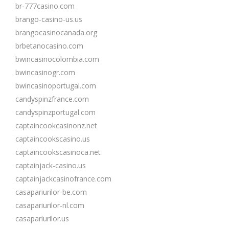
br-777casino.com
brango-casino-us.us
brangocasinocanada.org
brbetanocasino.com
bwincasinocolombia.com
bwincasinogr.com
bwincasinoportugal.com
candyspinzfrance.com
candyspinzportugal.com
captaincookcasinonz.net
captaincookscasino.us
captaincookscasinoca.net
captainjack-casino.us
captainjackcasinofrance.com
casapariurilor-be.com
casapariurilor-nl.com
casapariurilor.us