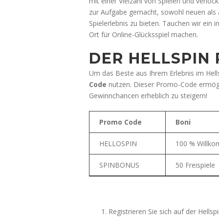
mit einer Vielzahl von Spielen und verlo
zur Aufgabe gemacht, sowohl neuen als a
Spielerlebnis zu bieten. Tauchen wir ein
Ort für Online-Glücksspiel machen.
DER HELLSPIN
Um das Beste aus Ihrem Erlebnis im Hell
Code
nutzen. Dieser Promo-Code ermöglic
Gewinnchancen erheblich zu steigern!
Promo Code
Boni
HELLOSPIN
100 % Willk
SPINBONUS
50 Freispiele
WIE MAN DEN PROMO
Registrieren Sie sich auf der Hells