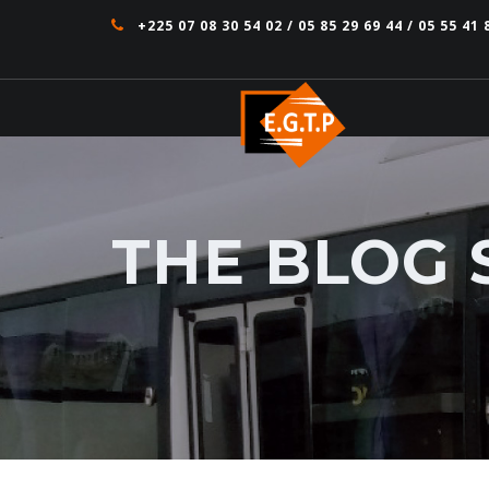
+225 07 08 30 54 02 / 05 85 29 69 44 / 05 55 41 
THE BLOG 