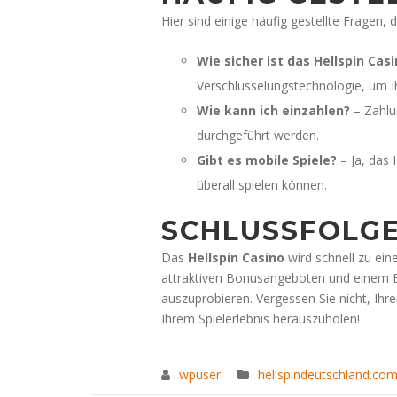
Hier sind einige häufig gestellte Fragen, 
Wie sicher ist das Hellspin Cas
Verschlüsselungstechnologie, um I
Wie kann ich einzahlen?
– Zahlu
durchgeführt werden.
Gibt es mobile Spiele?
– Ja, das 
überall spielen können.
SCHLUSSFOLG
Das
Hellspin Casino
wird schnell zu ein
attraktiven Bonusangeboten und einem Be
auszuprobieren. Vergessen Sie nicht, Ihr
Ihrem Spielerlebnis herauszuholen!
wpuser
hellspindeutschland.co