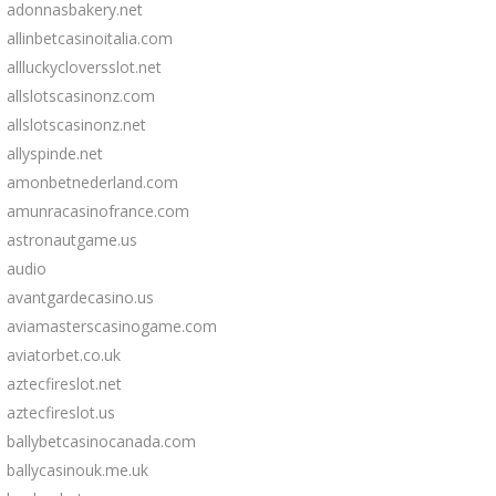
adonnasbakery.net
allinbetcasinoitalia.com
allluckycloversslot.net
allslotscasinonz.com
allslotscasinonz.net
allyspinde.net
amonbetnederland.com
amunracasinofrance.com
astronautgame.us
audio
avantgardecasino.us
aviamasterscasinogame.com
aviatorbet.co.uk
aztecfireslot.net
aztecfireslot.us
ballybetcasinocanada.com
ballycasinouk.me.uk