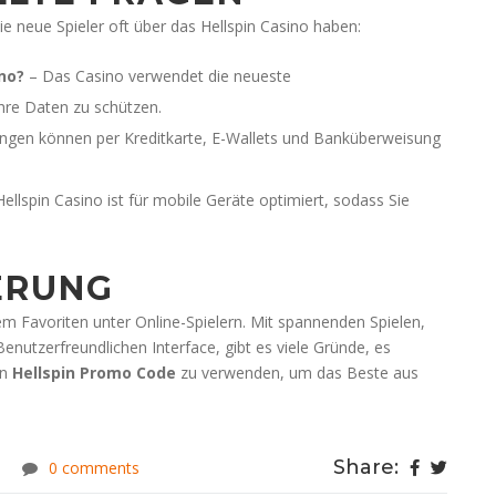
die neue Spieler oft über das Hellspin Casino haben:
ino?
– Das Casino verwendet die neueste
hre Daten zu schützen.
ngen können per Kreditkarte, E-Wallets und Banküberweisung
Hellspin Casino ist für mobile Geräte optimiert, sodass Sie
ERUNG
em Favoriten unter Online-Spielern. Mit spannenden Spielen,
nutzerfreundlichen Interface, gibt es viele Gründe, es
en
Hellspin Promo Code
zu verwenden, um das Beste aus
Share:
m
0 comments