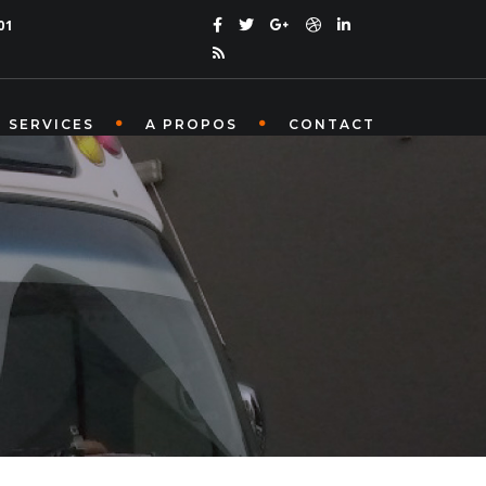
01
SERVICES
A PROPOS
CONTACT