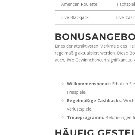
American Roulette
Tischspiel
Live Blackjack
Live-Casi
BONUSANGEBO
Eines der attraktivsten Merkmale des Hel
regelmäßig aktualisiert werden. Diese Bo
auch, Ihre Gewinnchancen signifikant zu 
AKTUELLE BONUSAN
Willkommensbonus:
Erhalten Sie
Freispiele.
Regelmäßige Cashbacks:
Wöche
Verlustspiele.
Treueprogramm:
Belohnungen fü
HÄUFIG GESTE