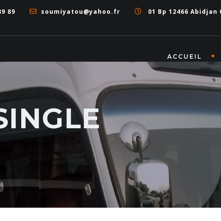
89 89
soumiyatou@yahoo.fr
01 Bp 12466 Abidjan 
ACCUEIL
SINGLE