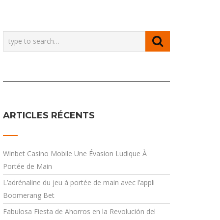
ARTICLES RÉCENTS
Winbet Casino Mobile Une Évasion Ludique À
Portée de Main
L’adrénaline du jeu à portée de main avec l’appli
Boomerang Bet
Fabulosa Fiesta de Ahorros en la Revolución del