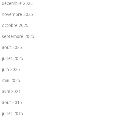
décembre 2025
novembre 2025
octobre 2025
septembre 2025
août 2025
juillet 2025
juin 2025
mai 2025
avril 2021
août 2015
juillet 2015