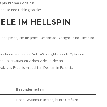
lspin Promo Code
ein.
n Sie Ihre Lieblingsspiele!
IELE IM HELLSPIN
l an Spielen, die für jeden Geschmack geeignet sind. Hier sind
bis hin zu modernen Video-Slots gibt es viele Optionen.
und Pokervarianten ziehen viele Spieler an.
eraktives Erlebnis mit echten Dealern in Echtzeit.
PIN CASINO
Besonderheiten
Hohe Gewinnaussichten, bunte Grafiken